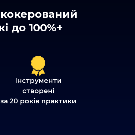
егкокерований
жі до 100%+
Інструменти
створені
за 20 років практики