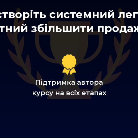
 створіть системний л
атний збільшити прода
Підтримка автора
ї
курсу на всіх етапах