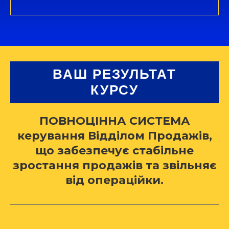
ВАШ РЕЗУЛЬТАТ
КУРСУ
ПОВНОЦІННА СИСТЕМА
керування Відділом Продажів,
що забезпечує стабільне
зростання продажів та звільняє
від операційки.