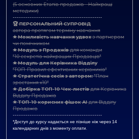
(5 основних Етапів продажів - Найкращі
методики)
------------------------------------------------
🏆 ПЕРСОНАЛЬНИЙ СУПРОВІД
автора протягом терміну навчання
★ Можливість навчання удвох
з партнером
чи помічником
★ Модуль з Продажів
для команди
"10 секретів найкращих Продавців"
★ Модуль для Керівника Відділу
"ТОП-Правил ефективних керівників"
★ Стратегічна сесія з автором:
"План
зростання х10"
★ Добірка ТОП-10 Чек-листів
для Керівника
Відділу Продажів
★ ТОП-10 корисних фішок AI
для Відділу
Продажів
------------------------------------------------
*Доступ до курсу надається не пізніше ніж через 14
календарних днів з моменту оплати.