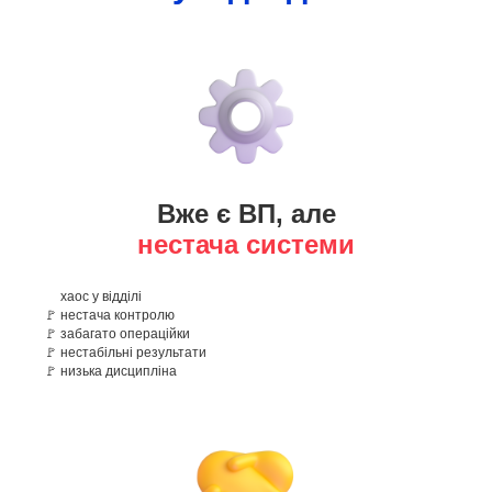
Вже є ВП, але
нестача системи
🚩
хаос у відділі
🚩 нестача контролю
🚩 забагато операційки
🚩 нестабільні результати
🚩 низька дисципліна