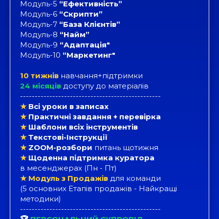
Модуль-5
“Ефективність”
Модуль-6
“Скрипти”
Модуль-7
“База Клієнтів”
Модуль-8
“Найм”
Модуль-9
“Адаптація"
Модуль-10
“Маркетинг"
10 тижнів
навчання+підтримки
24 місяців
доступу до матеріалів
------------------------------------------------
★
Всі уроки в записах
★
Практичні завдання + перевірка
★
Шаблони всіх інструментів
★
Текстові-Інструкції
★
ZOOM-розбори
питань щотижня
★
Щоденна підтримка куратора
в месенджерах
(Пн - Пт)
★
Модуль з Продажів
для команди
(5 основних Етапів продажів - Найкращі
методики)
------------------------------------------------