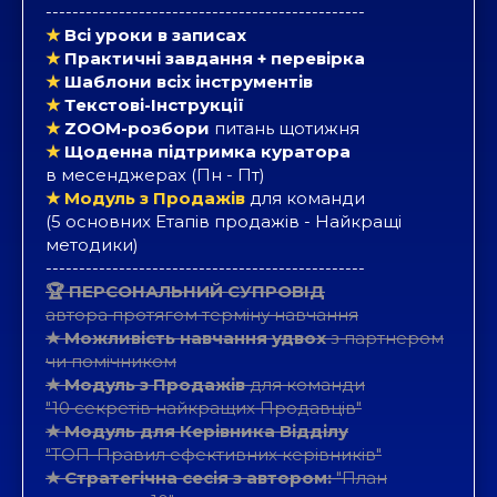
------------------------------------------------
★
Всі уроки в записах
★
Практичні завдання + перевірка
★
Шаблони всіх інструментів
★
Текстові-Інструкції
★
ZOOM-розбори
питань щотижня
★
Щоденна підтримка куратора
в месенджерах
(Пн - Пт)
★
Модуль з Продажів
для команди
(5 основних Етапів продажів - Найкращі
методики)
------------------------------------------------
🏆 ПЕРСОНАЛЬНИЙ СУПРОВІД
автора протягом терміну навчання
★ Можливість навчання удвох
з партнером
чи помічником
★ Модуль з Продажів
для команди
"10 секретів найкращих Продавців"
★ Модуль для Керівника Відділу
"ТОП-Правил ефективних керівників"
★ Стратегічна сесія з автором:
"План