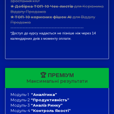
зростання х10"
★ Добірка ТОП-10 Чек-листів
для Керівника
Відділу Продажів
★ ТОП-10 корисних фішок AI
для Відділу
Продажів
------------------------------------------------
*Доступ до курсу надається не пізніше ніж через 14
календарних днів з моменту оплати.
🏆️
ПРЕМІУМ
Максимальні результати
Модуль-1
“Аналітика”
Модуль-2
“Продуктивність”
Модуль-3
“Аналіз Ринку”
Модуль-4
“Контроль Якості”