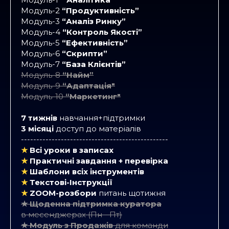
Модуль-2
“Продуктивність”
Модуль-3
“Аналіз Ринку”
Модуль-4
“Контроль Якості”
Модуль-5
“Ефективність”
Модуль-6
“Скрипти”
Модуль-7
“База Клієнтів”
Модуль-8
“Найм”
Модуль-9
“Адаптація"
Модуль-10
“Маркетинг"
7 тижнів
навчання+підтримки
3 місяці
доступ до матеріалів
------------------------------------------------
★
Всі уроки в записах
★
Практичні завдання + перевірка
★
Шаблони всіх інструментів
★
Текстові-Інструкції
★
ZOOM-розбори
питань щотижня
★ Щоденна підтримка куратора
в месенджерах
(Пн - Пт)
★ Модуль з Продажів
для команди